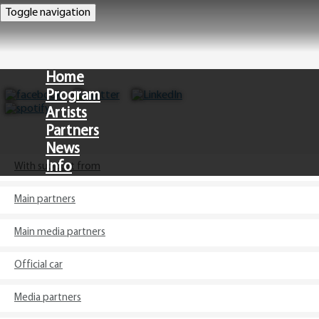
Toggle navigation
Home
Program
Artists
Partners
News
Info
With support from
Main partners
CZ
Main media partners
Official car
Media partners